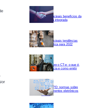
de
Os 5 principais benefícios da
Logística integrada
As 5 principais tendências
em logística para 2022
Tudo sobre o CT-e: o que é,
importância e como emitir
o
ior
NF-e LGPD: normas sobre
os documentos eletrônicos
fiscais