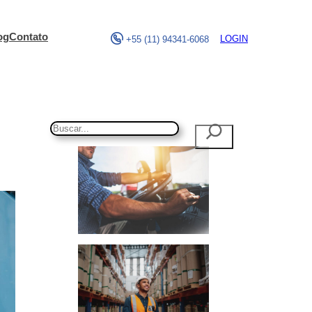
og
Contato
LOGIN
+55 (11) 94341-6068