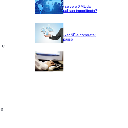
Para que serve o XML da
NF-e e qual sua importância?
Como baixar NF-e completa:
passo a passo
l e
 e