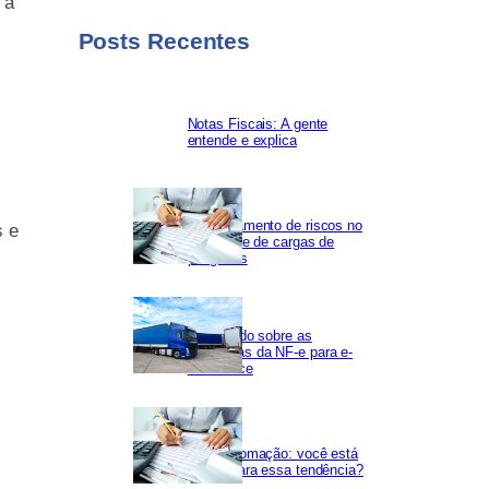
 a
Posts Recentes
Notas Fiscais: A gente
entende e explica
Gerenciamento de riscos no
s e
transporte de cargas de
perigosas
Saiba tudo sobre as
mudanças da NF-e para e-
commerce
Hiperautomação: você está
pronto para essa tendência?