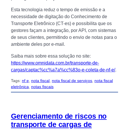
Esta tecnologia reduz o tempo de emissão e a
necessidade de digitação do Conhecimento de
Transporte Eletrônico (CT-es) e possibilita que os
gestores façam a integração, por API, com sistemas
de seus clientes, permitindo o envio de notas para o
ambiente deles por e-mail.
Saiba mais sobre essa solução no site:
https://www.omnidata.com.br/transporte-de-
cargas/captac%cc%a7a%cc%83o-e-coleta-de-nf-e/
.
Tags:
nf e
, 
nota fiscal
, 
nota fiscal de serviços
, 
nota fiscal
eletrônica
, 
notas fiscais
Gerenciamento de riscos no
transporte de cargas de