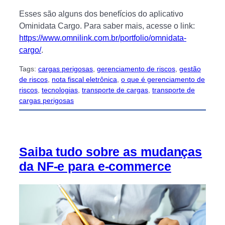
Esses são alguns dos benefícios do aplicativo
Ominidata Cargo. Para saber mais, acesse o link:
https://www.omnilink.com.br/portfolio/omnidata-
cargo/
.
Tags:
cargas perigosas
, 
gerenciamento de riscos
, 
gestão
de riscos
, 
nota fiscal eletrônica
, 
o que é gerenciamento de
riscos
, 
tecnologias
, 
transporte de cargas
, 
transporte de
cargas perigosas
Saiba tudo sobre as mudanças
da NF-e para e-commerce