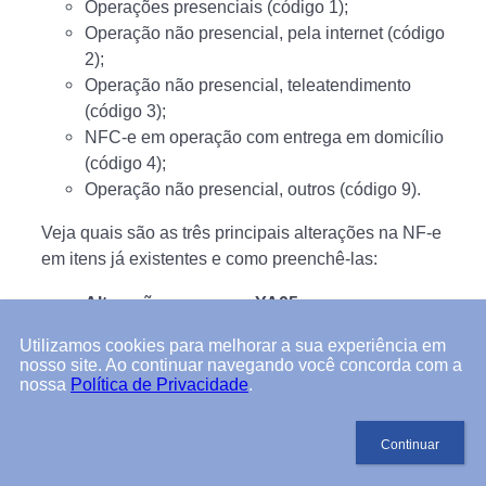
Operações presenciais (código 1);
Operação não presencial, pela internet (código
2);
Operação não presencial, teleatendimento
(código 3);
NFC-e em operação com entrega em domicílio
(código 4);
Operação não presencial, outros (código 9).
Veja quais são as três principais alterações na NF-e
em itens já existentes e como preenchê-las:
Alteração no campo YA05
Agora, neste campo, além do CNPJ da instituição
Utilizamos cookies para melhorar a sua experiência em
nosso site. Ao continuar navegando você concorda com a
de pagamento, adquirente ou subadquirente, você
nossa
Política de Privacidade
.
deve informar o CNPJ do intermediador de
pagamento da operação, caso ela seja processada
por ele.