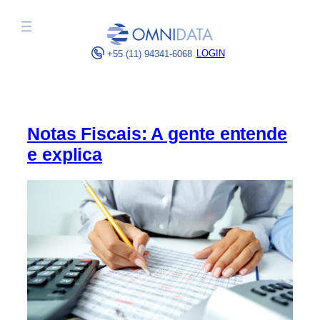
Pular
para
o
LOGIN
+55 (11) 94341-6068
conteúdo
Notas Fiscais: A gente entende
e explica