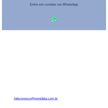
Entre em contato via WhatsApp
WhatsApp
MAPA DO SITE
Cargas
Frotas
Tratamento de dados
Institucional
Blog
Contato
Login
FALE CONOSCO
+55 (11) 94341-6068
faleconosco@omnidata.com.br
Rua Arandu, 205 – conjunto 804