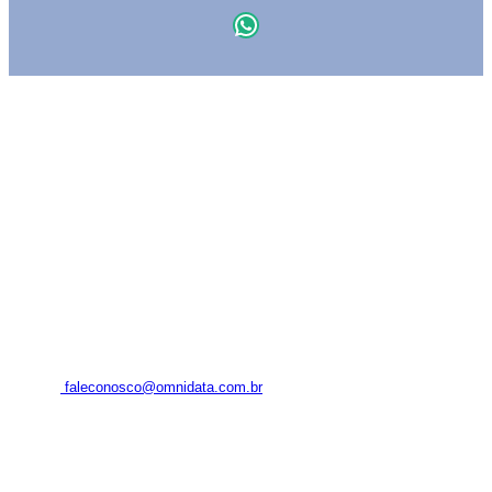
WhatsApp
MAPA DO SITE
Cargas
Frotas
Tratamento de dados
Institucional
Blog
Contato
Login
FALE CONOSCO
+55 (11) 94341-6068
faleconosco@omnidata.com.br
Rua Arandu, 205 – conjunto 804
São Paulo – SP
CEP 04562-030