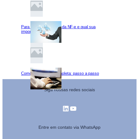
Para que serve o XML da NF-e e qual sua
importância?
Como baixar NF-e completa: passo a passo
Siga nossas redes sociais
LinkedIn
Youtube
Entre em contato via WhatsApp