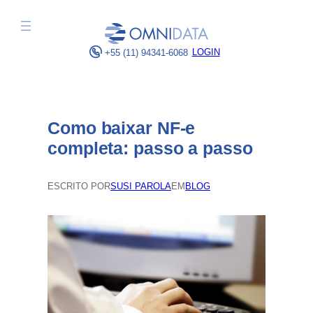
Pular
para
o
LOGIN
+55 (11) 94341-6068
conteúdo
Como baixar NF-e
completa: passo a passo
ESCRITO POR
SUSI PAROLA
EM
BLOG