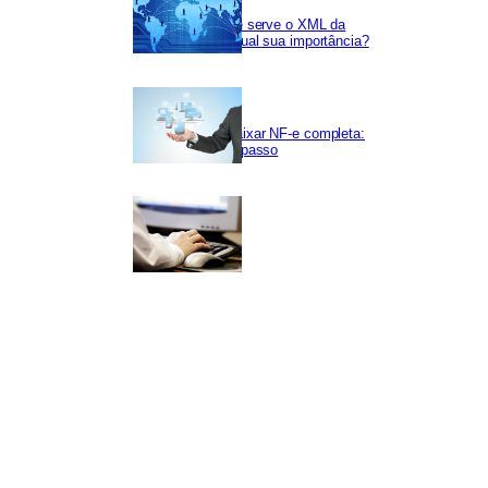
Para que serve o XML da
NF-e e qual sua importância?
Como baixar NF-e completa:
passo a passo