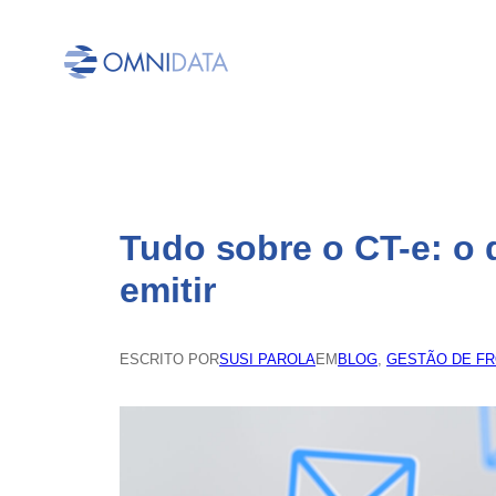
Pular
para
o
conteúdo
Tudo sobre o CT-e: o 
emitir
ESCRITO POR
SUSI PAROLA
EM
BLOG
, 
GESTÃO DE F