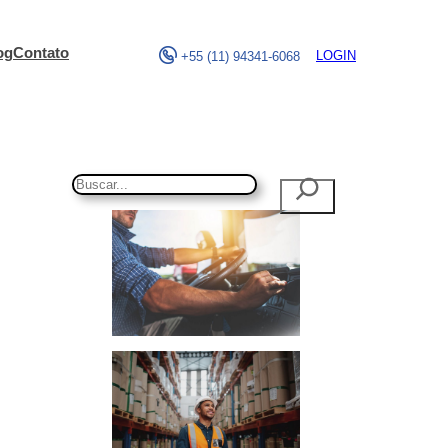
og
Contato
LOGIN
+55 (11) 94341-6068