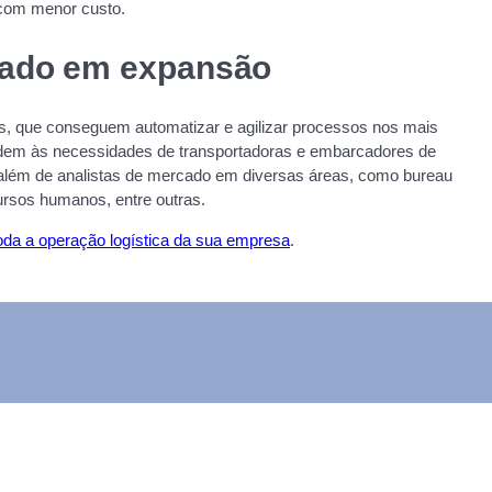
e com menor custo.
cado em expansão
as, que conseguem automatizar e agilizar processos nos mais
dem às necessidades de transportadoras e embarcadores de
, além de analistas de mercado em diversas áreas, como bureau
cursos humanos, entre outras.
oda a operação logística da sua empresa
.
BAIXE NOSSO APP