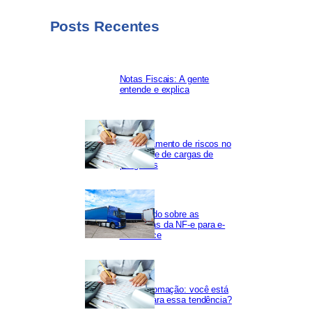
Posts Recentes
Notas Fiscais: A gente
entende e explica
Gerenciamento de riscos no
transporte de cargas de
perigosas
Saiba tudo sobre as
mudanças da NF-e para e-
commerce
Hiperautomação: você está
pronto para essa tendência?