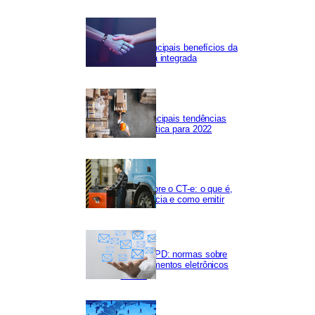
Os 5 principais benefícios da
Logística integrada
As 5 principais tendências
em logística para 2022
Tudo sobre o CT-e: o que é,
importância e como emitir
NF-e LGPD: normas sobre
os documentos eletrônicos
fiscais