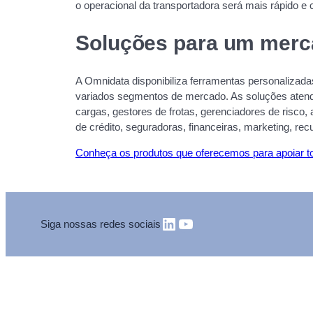
o operacional da transportadora será mais rápido 
Soluções para um mer
A Omnidata disponibiliza ferramentas personalizad
variados segmentos de mercado. As soluções aten
cargas, gestores de frotas, gerenciadores de risco
de crédito, seguradoras, financeiras, marketing, re
Conheça os produtos que oferecemos para apoiar t
LinkedIn
Youtube
Siga nossas redes sociais
FALE CONOSCO
MAPA DO SITE