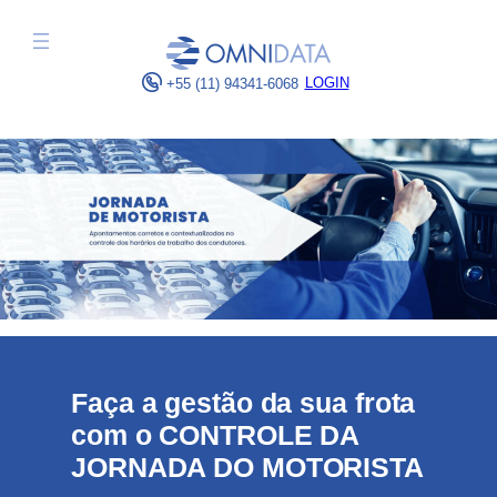
Pular
para
o
LOGIN
+55 (11) 94341-6068
conteúdo
Faça a gestão da sua frota
com o
CONTROLE DA
JORNADA DO MOTORISTA