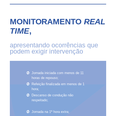
MONITORAMENTO
REAL
TIME
,
apresentando ocorrências que
podem exigir intervenção
Jornada iniciada com menos de 11
horas de repouso;
Refeição finalizada em menos de 1
hora;
Descanso de condução não
respeitado;
Jornada na 1ª hora extra;