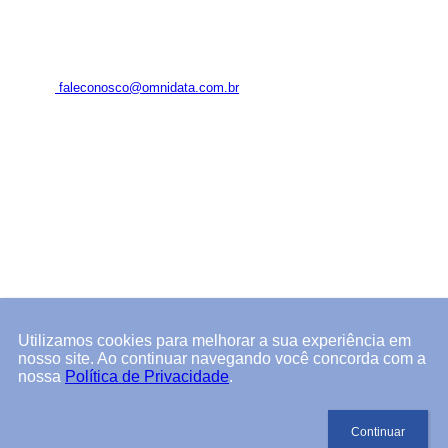
Login
FALE CONOSCO
+55 (11) 94341-6068
faleconosco@omnidata.com.br
Rua Arandu, 205 – conjunto 804
São Paulo – SP
CEP 04562-030
BAIXE NOSSO APP
Utilizamos cookies para melhorar a sua experiência em
nosso site. Ao continuar navegando você concorda com a
nossa
Política de Privacidade
.
Omnidata © Todos os direitos reservados.