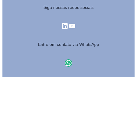
Siga nossas redes sociais
LinkedIn
Youtube
Entre em contato via WhatsApp
WhatsApp
MAPA DO SITE
Cargas
Frotas
Tratamento de dados
Institucional
Blog
Contato