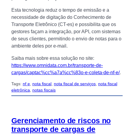
Esta tecnologia reduz o tempo de emissão e a
necessidade de digitação do Conhecimento de
Transporte Eletrônico (CT-es) e possibilita que os
gestores façam a integração, por API, com sistemas
de seus clientes, permitindo o envio de notas para o
ambiente deles por e-mail.
Saiba mais sobre essa solução no site:
https://www.omnidata.com.br/transporte-de-
cargas/captac%cc%a7a%cc%83o-e-coleta-de-nf-e/
.
Tags:
nf e
, 
nota fiscal
, 
nota fiscal de serviços
, 
nota fiscal
eletrônica
, 
notas fiscais
Gerenciamento de riscos no
transporte de cargas de