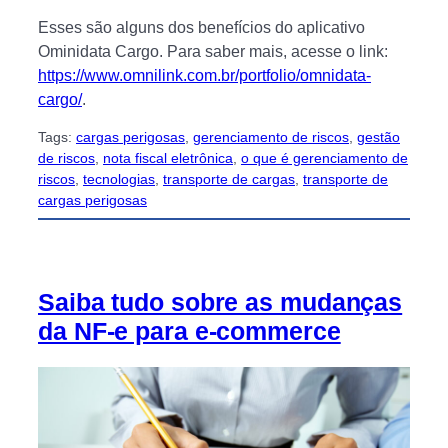
Esses são alguns dos benefícios do aplicativo
Ominidata Cargo. Para saber mais, acesse o link:
https://www.omnilink.com.br/portfolio/omnidata-
cargo/
.
Tags:
cargas perigosas
, 
gerenciamento de riscos
, 
gestão
de riscos
, 
nota fiscal eletrônica
, 
o que é gerenciamento de
riscos
, 
tecnologias
, 
transporte de cargas
, 
transporte de
cargas perigosas
Saiba tudo sobre as mudanças
da NF-e para e-commerce