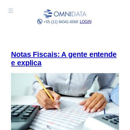
Pular
para
o
LOGIN
+55 (11) 94341-6068
conteúdo
Notas Fiscais: A gente entende
e explica