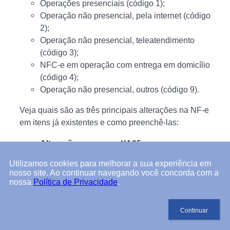
Operações presenciais (código 1);
Operação não presencial, pela internet (código
2);
Operação não presencial, teleatendimento
(código 3);
NFC-e em operação com entrega em domicílio
(código 4);
Operação não presencial, outros (código 9).
Veja quais são as três principais alterações na NF-e
em itens já existentes e como preenchê-las:
Alteração no campo YA05
Agora, neste campo, além do CNPJ da instituição
Utilizamos cookies para melhorar a sua experiência em
nosso site. Ao continuar navegando você concorda com a
de pagamento, adquirente ou subadquirente, você
nossa
Política de Privacidade
.
deve informar o CNPJ do intermediador de
pagamento da operação, caso ela seja processada
por ele.