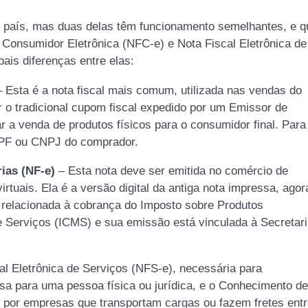
no país, mas duas delas têm funcionamento semelhantes, e q
 Consumidor Eletrônica (NFC-e) e Nota Fiscal Eletrônica de
ais diferenças entre elas:
 Esta é a nota fiscal mais comum, utilizada nas vendas do
ir o tradicional cupom fiscal expedido por um Emissor de
r a venda de produtos físicos para o consumidor final. Para
o CPF ou CNPJ do comprador.
ias (NF-e)
– Esta nota deve ser emitida no comércio de
rtuais. Ela é a versão digital da antiga nota impressa, agor
 relacionada à cobrança do Imposto sobre Produtos
 e Serviços (ICMS) e sua emissão está vinculada à Secretar
l Eletrônica de Serviços (NFS-e), necessária para
a para uma pessoa física ou jurídica, e o Conhecimento de
e por empresas que transportam cargas ou fazem fretes ent