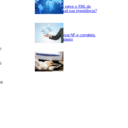
Para que serve o XML da
NF-e e qual sua importância?
Como baixar NF-e completa:
passo a passo
m
s
de