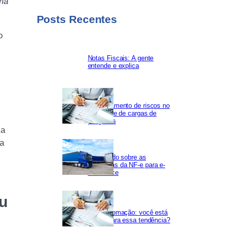
uma
Posts Recentes
o
Notas Fiscais: A gente
entende e explica
Gerenciamento de riscos no
transporte de cargas de
perigosas
ma
 a
Saiba tudo sobre as
mudanças da NF-e para e-
commerce
ou
Hiperautomação: você está
pronto para essa tendência?