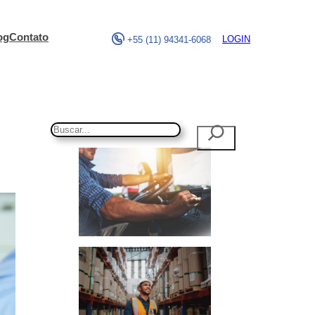
og
Contato
LOGIN
+55 (11) 94341-6068