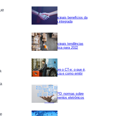
ue
Os 5 principais benefícios da
Logística integrada
As 5 principais tendências
em logística para 2022
Tudo sobre o CT-e: o que é,
a
importância e como emitir
ia
NF-e LGPD: normas sobre
os documentos eletrônicos
fiscais
re