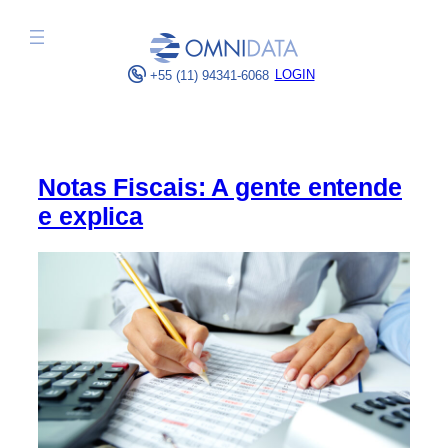
Pular
para
o
LOGIN
+55 (11) 94341-6068
conteúdo
Notas Fiscais: A gente entende
e explica