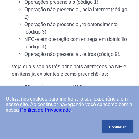
Operações presenciais (código 1);
Operação não presencial, pela internet (código
2);
Operação não presencial, teleatendimento
(código 3);
NFC-e em operação com entrega em domicílio
(código 4);
Operação não presencial, outros (código 9).
Veja quais são as três principais alterações na NF-e
em itens já existentes e como preenchê-las:
Alteração no campo YA05
Agora, neste campo, além do CNPJ da instituição
Utilizamos cookies para melhorar a sua experiência em
nosso site. Ao continuar navegando você concorda com a
de pagamento, adquirente ou subadquirente, você
nossa
Política de Privacidade
.
deve informar o CNPJ do intermediador de
pagamento da operação, caso ela seja processada
por ele.