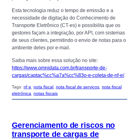
Esta tecnologia reduz o tempo de emissão e a
necessidade de digitação do Conhecimento de
Transporte Eletrônico (CT-es) e possibilita que os
gestores façam a integração, por API, com sistemas
de seus clientes, permitindo o envio de notas para o
ambiente deles por e-mail.
Saiba mais sobre essa solução no site:
https://www.omnidata.com.br/transporte-de-
cargas/captac%cc%a7a%cc%83o-e-coleta-de-nf-e/
.
Tags:
nf e
, 
nota fiscal
, 
nota fiscal de serviços
, 
nota fiscal
eletrônica
, 
notas fiscais
Gerenciamento de riscos no
transporte de cargas de