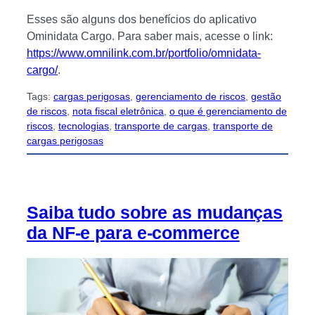
Esses são alguns dos benefícios do aplicativo
Ominidata Cargo. Para saber mais, acesse o link:
https://www.omnilink.com.br/portfolio/omnidata-
cargo/
.
Tags:
cargas perigosas
, 
gerenciamento de riscos
, 
gestão
de riscos
, 
nota fiscal eletrônica
, 
o que é gerenciamento de
riscos
, 
tecnologias
, 
transporte de cargas
, 
transporte de
cargas perigosas
Saiba tudo sobre as mudanças
da NF-e para e-commerce