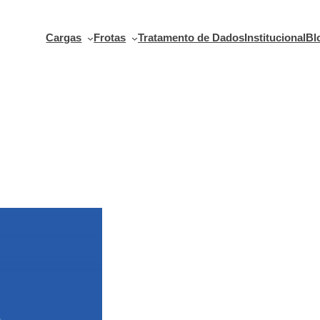
Cargas
Frotas
Tratamento de Dados
Institucional
Bl
Teclado móvel
bluetooth do
rastreador