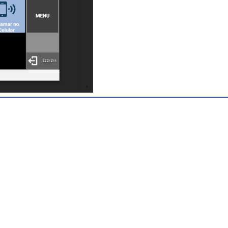
Omnilink em
tablets ou
smartphones.
Moderna