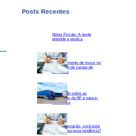
s
Posts Recentes
Notas Fiscais: A gente
entende e explica
Gerenciamento de riscos no
transporte de cargas de
perigosas
Saiba tudo sobre as
mudanças da NF-e para e-
commerce
Hiperautomação: você está
pronto para essa tendência?