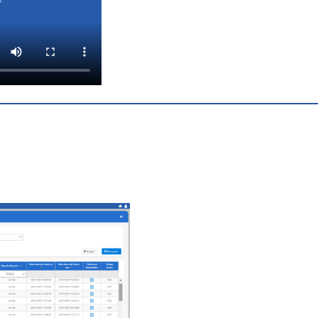
Omnilink.
Controle do
check-in / check-