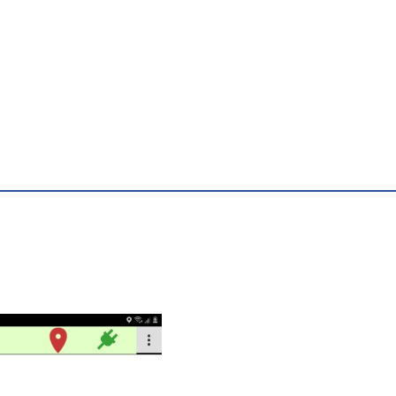
apresentação do
menu com botõe
e ícones.