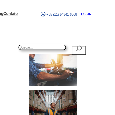
og
Contato
LOGIN
+55 (11) 94341-6068