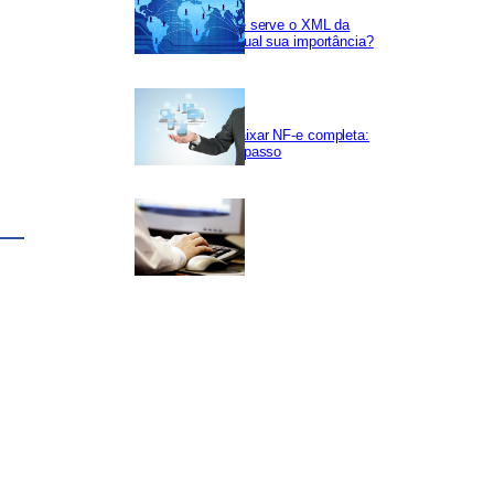
Para que serve o XML da
NF-e e qual sua importância?
s
Como baixar NF-e completa:
passo a passo