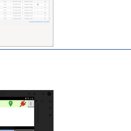
out de motorista
nos veículos.
Teclado do
rastreador