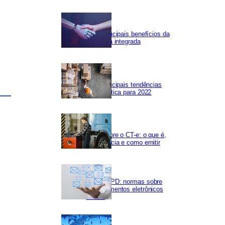
Os 5 principais benefícios da
Logística integrada
As 5 principais tendências
em logística para 2022
Tudo sobre o CT-e: o que é,
importância e como emitir
NF-e LGPD: normas sobre
os documentos eletrônicos
fiscais