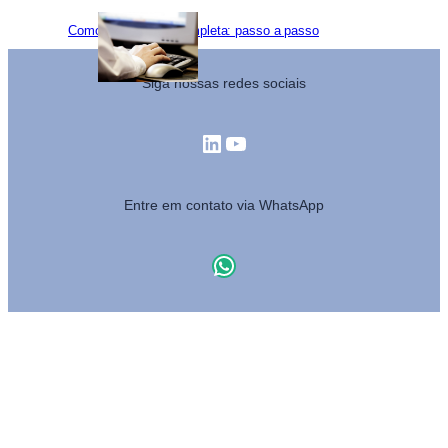
Como baixar NF-e completa: passo a passo
Siga nossas redes sociais
LinkedIn
Youtube
Entre em contato via WhatsApp
WhatsApp
MAPA DO SITE
Cargas
Frotas
Tratamento de dados