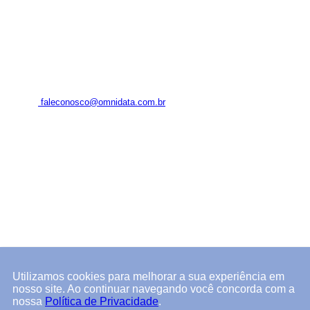
Institucional
Blog
Contato
Login
FALE CONOSCO
+55 (11) 94341-6068
faleconosco@omnidata.com.br
Rua Arandu, 205 – conjunto 804
São Paulo – SP
CEP 04562-030
BAIXE NOSSO APP
Utilizamos cookies para melhorar a sua experiência em
nosso site. Ao continuar navegando você concorda com a
nossa
Política de Privacidade
.