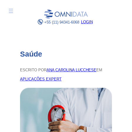
Pular
para
o
LOGIN
+55 (11) 94341-6068
conteúdo
Saúde
ESCRITO POR
ANA CAROLINA LUCCHESE
EM
APLICAÇÕES EXPERT